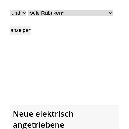
• Geschichte und Geschichten
• Messen und Veranstaltungen
• Mitteilung der Redaktion
• Agritechnica Neuheiten Archiv
• Artikel nach Hersteller/Marke
Neue elektrisch
angetriebene