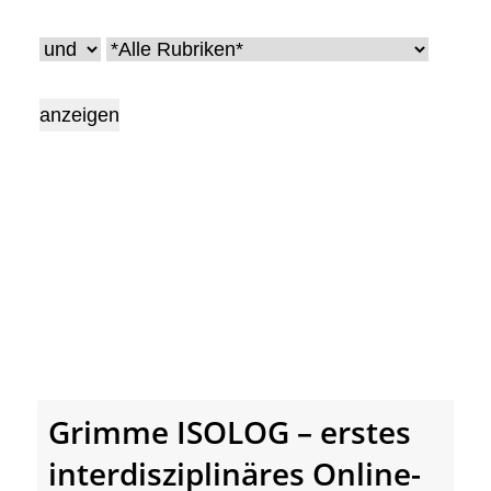
• Geschichte und Geschichten
• Messen und Veranstaltungen
• Mitteilung der Redaktion
• Agritechnica Neuheiten Archiv
• Artikel nach Hersteller/Marke
Grimme ISOLOG – erstes
interdisziplinäres Online-