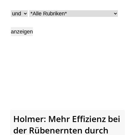
• Geschichte und Geschichten
• Messen und Veranstaltungen
• Mitteilung der Redaktion
• Agritechnica Neuheiten Archiv
• Artikel nach Hersteller/Marke
Holmer: Mehr Effizienz bei
der Rübenernten durch