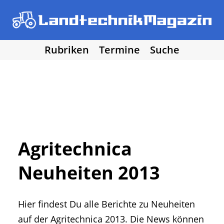
Rubriken
Termine
Suche
• Agritechnica 2025
• Traktoren
Los!
• Erntemaschinen
• Bodenbearbeitung
• Bestellung und Pflege
• Düngung und Pflanzenschutz
• Grünland und Futterernte
• Hof- und Stalltechnik
Agritechnica
• Forst, Garten und Kommune
Neuheiten 2013
• NawaRo und erneuerbare Energie
• Sonstige Landtechnik
• Landtechnik allgemein
Hier findest Du alle Berichte zu Neuheiten
• DLG Testberichte
• Vereine und Hobby
auf der Agritechnica 2013. Die News können