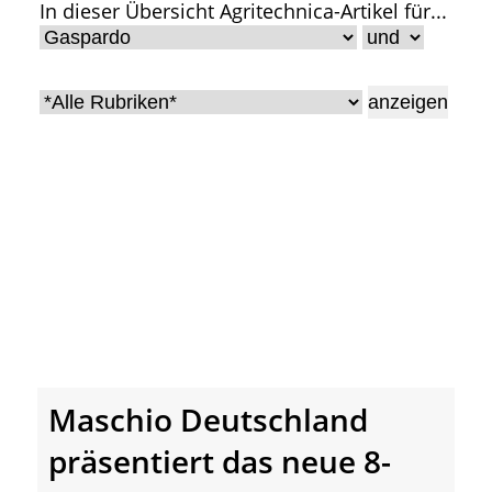
In dieser Übersicht Agritechnica-Artikel für...
• Geschichte und Geschichten
• Messen und Veranstaltungen
• Mitteilung der Redaktion
• Agritechnica Neuheiten Archiv
• Artikel nach Hersteller/Marke
Maschio Deutschland
präsentiert das neue 8-