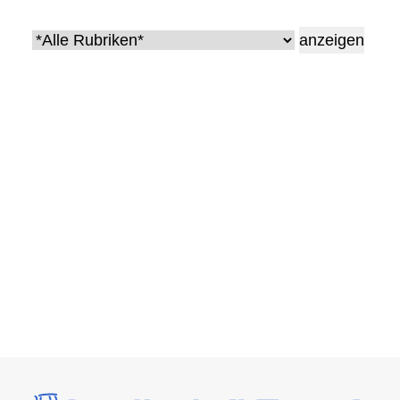
• Geschichte und Geschichten
• Messen und Veranstaltungen
• Mitteilung der Redaktion
• Agritechnica Neuheiten Archiv
• Artikel nach Hersteller/Marke