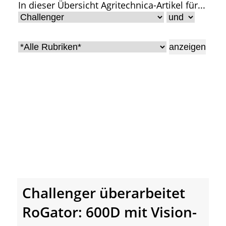
In dieser Übersicht Agritechnica-Artikel für...
• Geschichte und Geschichten
• Messen und Veranstaltungen
• Mitteilung der Redaktion
• Agritechnica Neuheiten Archiv
• Artikel nach Hersteller/Marke
Challenger überarbeitet
RoGator: 600D mit Vision-