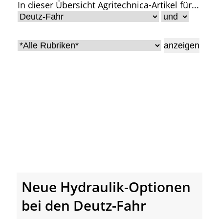
In dieser Übersicht Agritechnica-Artikel für...
• Geschichte und Geschichten
• Messen und Veranstaltungen
• Mitteilung der Redaktion
• Agritechnica Neuheiten Archiv
• Artikel nach Hersteller/Marke
Neue Hydraulik-Optionen
bei den Deutz-Fahr