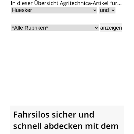
In dieser Übersicht Agritechnica-Artikel für...
• Geschichte und Geschichten
• Messen und Veranstaltungen
• Mitteilung der Redaktion
• Agritechnica Neuheiten Archiv
• Artikel nach Hersteller/Marke
Fahrsilos sicher und
schnell abdecken mit dem