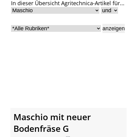
In dieser Übersicht Agritechnica-Artikel für...
• Geschichte und Geschichten
• Messen und Veranstaltungen
• Mitteilung der Redaktion
• Agritechnica Neuheiten Archiv
• Artikel nach Hersteller/Marke
Maschio mit neuer
Bodenfräse G