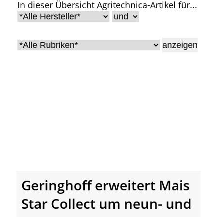
In dieser Übersicht Agritechnica-Artikel für...
• Geschichte und Geschichten
• Messen und Veranstaltungen
• Mitteilung der Redaktion
• Agritechnica Neuheiten Archiv
• Artikel nach Hersteller/Marke
Geringhoff erweitert Mais
Star Collect um neun- und