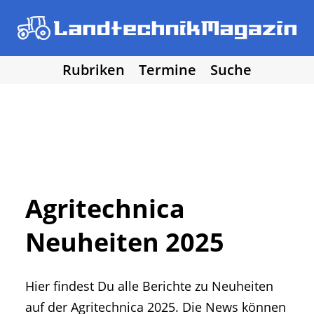
Rubriken
Termine
Suche
• Agritechnica 2025
• Traktoren
Los!
• Erntemaschinen
• Bodenbearbeitung
• Bestellung und Pflege
• Düngung und Pflanzenschutz
• Grünland und Futterernte
• Hof- und Stalltechnik
Agritechnica
• Forst, Garten und Kommune
Neuheiten 2025
• NawaRo und erneuerbare Energie
• Sonstige Landtechnik
• Landtechnik allgemein
Hier findest Du alle Berichte zu Neuheiten
• DLG Testberichte
• Vereine und Hobby
auf der Agritechnica 2025. Die News können