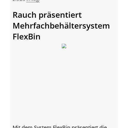
Rauch präsentiert
Mehrfachbehältersystem
FlexBin
Mit dem System FlexBin präsentiert die