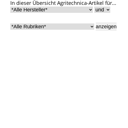
In dieser Übersicht Agritechnica-Artikel für...
• Geschichte und Geschichten
• Messen und Veranstaltungen
• Mitteilung der Redaktion
• Agritechnica Neuheiten Archiv
• Artikel nach Hersteller/Marke