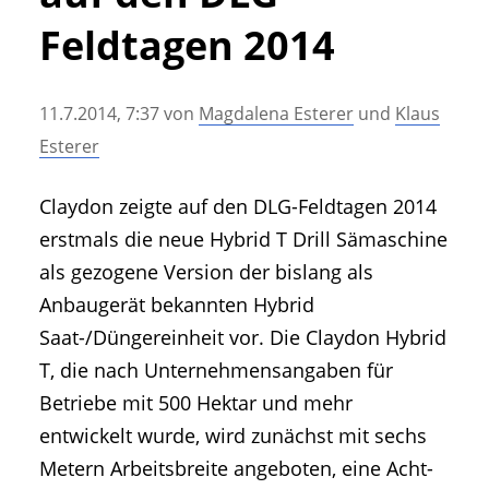
• Geschichte und Geschichten
Feldtagen 2014
• Messen und Veranstaltungen
• Mitteilung der Redaktion
11.7.2014, 7:37
von
Magdalena Esterer
und
Klaus
• Agritechnica Neuheiten Archiv
Esterer
• Artikel nach Hersteller/Marke
Claydon zeigte auf den DLG-Feldtagen 2014
erstmals die neue Hybrid T Drill Sämaschine
als gezogene Version der bislang als
Anbaugerät bekannten Hybrid
Saat-/Düngereinheit vor. Die Claydon Hybrid
T, die nach Unternehmensangaben für
Betriebe mit 500 Hektar und mehr
entwickelt wurde, wird zunächst mit sechs
Metern Arbeitsbreite angeboten, eine Acht-