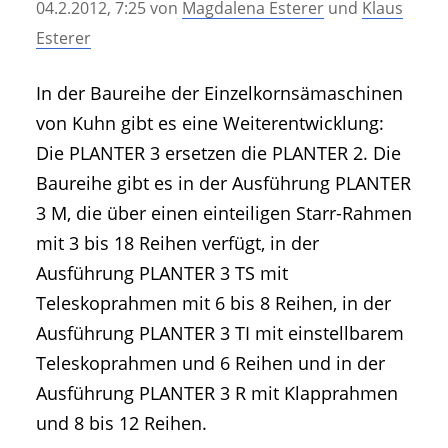
04.2.2012, 7:25
von
Magdalena Esterer
und
Klaus
• Geschichte und Geschichten
Esterer
• Messen und Veranstaltungen
• Mitteilung der Redaktion
In der Baureihe der Einzelkornsämaschinen
• Agritechnica Neuheiten Archiv
von Kuhn gibt es eine Weiterentwicklung:
• Artikel nach Hersteller/Marke
Die PLANTER 3 ersetzen die PLANTER 2. Die
Baureihe gibt es in der Ausführung PLANTER
3 M, die über einen einteiligen Starr-Rahmen
mit 3 bis 18 Reihen verfügt, in der
Ausführung PLANTER 3 TS mit
Teleskoprahmen mit 6 bis 8 Reihen, in der
Ausführung PLANTER 3 TI mit einstellbarem
Teleskoprahmen und 6 Reihen und in der
Ausführung PLANTER 3 R mit Klapprahmen
und 8 bis 12 Reihen.