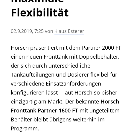
• Geschichte und Geschichten
Flexibilität
• Messen und Veranstaltungen
• Mitteilung der Redaktion
02.9.2019, 7:25
von
Klaus Esterer
• Agritechnica Neuheiten Archiv
• Artikel nach Hersteller/Marke
Horsch präsentiert mit dem Partner 2000 FT
einen neuen Fronttank mit Doppelbehälter,
der sich durch unterschiedliche
Tankaufteilungen und Dosierer flexibel für
verschiedene Einsatzanforderungen
konfigurieren lässt – laut Horsch so bisher
einzigartig am Markt. Der bekannte
Horsch
Fronttank Partner 1600 FT
mit ungeteiltem
Behälter bleibt übrigens weiterhin im
Programm.