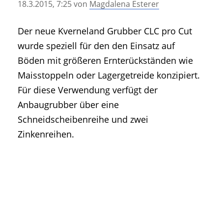
18.3.2015, 7:25
von
Magdalena Esterer
• Geschichte und Geschichten
• Messen und Veranstaltungen
Der neue Kverneland Grubber CLC pro Cut
• Mitteilung der Redaktion
wurde speziell für den den Einsatz auf
• Agritechnica Neuheiten Archiv
Böden mit größeren Ernterückständen wie
• Artikel nach Hersteller/Marke
Maisstoppeln oder Lagergetreide konzipiert.
Für diese Verwendung verfügt der
Anbaugrubber über eine
Schneidscheibenreihe und zwei
Zinkenreihen.