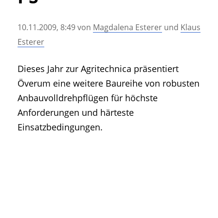
• Geschichte und Geschichten
• Messen und Veranstaltungen
10.11.2009, 8:49
von
Magdalena Esterer
und
Klaus
• Mitteilung der Redaktion
Esterer
• Agritechnica Neuheiten Archiv
• Artikel nach Hersteller/Marke
Dieses Jahr zur Agritechnica präsentiert
Överum eine weitere Baureihe von robusten
Anbauvolldrehpflügen für höchste
Anforderungen und härteste
Einsatzbedingungen.