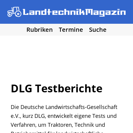
Rubriken
Termine
Suche
• Agritechnica 2025
• Traktoren
Los!
• Erntemaschinen
• Bodenbearbeitung
• Bestellung und Pflege
• Düngung und Pflanzenschutz
• Grünland und Futterernte
• Hof- und Stalltechnik
DLG Testberichte
• Forst, Garten und Kommune
• NawaRo und erneuerbare Energie
Die Deutsche Landwirtschafts-Gesellschaft
• Sonstige Landtechnik
e.V., kurz DLG, entwickelt eigene Tests und
• Landtechnik allgemein
Verfahren, um Traktoren, Technik und
• DLG Testberichte
• Vereine und Hobby