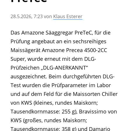
• Geschichte und Geschichten
• Messen und Veranstaltungen
28.5.2026, 7:23
von
Klaus Esterer
• Mitteilung der Redaktion
• Agritechnica Neuheiten Archiv
Das Amazone Säaggregar PreTeC, für die
• Artikel nach Hersteller/Marke
Prüfung angebaut an ein sechsreihiges
Maissägerät Amazone Precea 4500-2CC
Super, wurde erneut mit dem DLG-
Prüfzeichen „DLG-ANERKANNT“
ausgezeichnet. Beim durchgeführten DLG-
Test wurden die Prüfparameter im Labor
und auf dem Feld für die Maissorten Chiller
von KWS (kleines, rundes Maiskorn;
Tausendkornmasse: 255 g), Bravissimo von
KWS (großes, rundes Maiskorn;
Tausendkornmasse: 358 g) und Damario