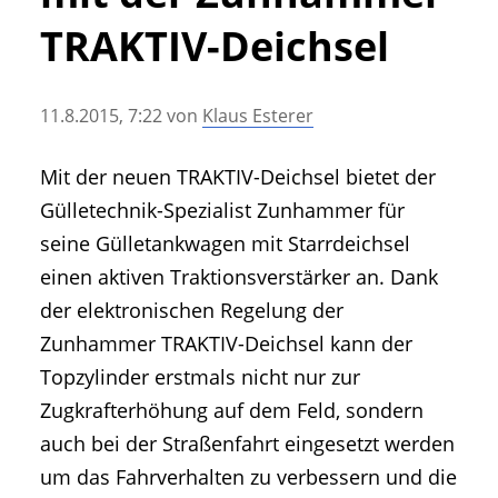
• Geschichte und Geschichten
TRAKTIV-Deichsel
• Messen und Veranstaltungen
• Mitteilung der Redaktion
11.8.2015, 7:22
von
Klaus Esterer
• Agritechnica Neuheiten Archiv
• Artikel nach Hersteller/Marke
Mit der neuen TRAKTIV-Deichsel bietet der
Gülletechnik-Spezialist Zunhammer für
seine Gülletankwagen mit Starrdeichsel
einen aktiven Traktionsverstärker an. Dank
der elektronischen Regelung der
Zunhammer TRAKTIV-Deichsel kann der
Topzylinder erstmals nicht nur zur
Zugkrafterhöhung auf dem Feld, sondern
auch bei der Straßenfahrt eingesetzt werden
um das Fahrverhalten zu verbessern und die