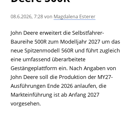
• Geschichte und Geschichten
• Messen und Veranstaltungen
08.6.2026, 7:28
von
Magdalena Esterer
• Mitteilung der Redaktion
• Agritechnica Neuheiten Archiv
John Deere erweitert die Selbstfahrer-
• Artikel nach Hersteller/Marke
Baureihe 500R zum Modelljahr 2027 um das
neue Spitzenmodell 560R und führt zugleich
eine umfassend überarbeitete
Gestängeplattform ein. Nach Angaben von
John Deere soll die Produktion der MY27-
Ausführungen Ende 2026 anlaufen, die
Markteinführung ist ab Anfang 2027
vorgesehen.