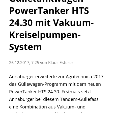
• Geschichte und Geschichten
PowerTanker HTS
• Messen und Veranstaltungen
• Mitteilung der Redaktion
24.30 mit Vakuum-
• Agritechnica Neuheiten Archiv
Kreiselpumpen-
• Artikel nach Hersteller/Marke
System
26.12.2017, 7:25
von
Klaus Esterer
Annaburger erweiterte zur Agritechnica 2017
das Güllewagen-Programm mit dem neuen
PowerTanker HTS 24.30. Erstmals setzt
Annaburger bei diesem Tandem-Güllefass
eine Kombination aus Vakuum- und