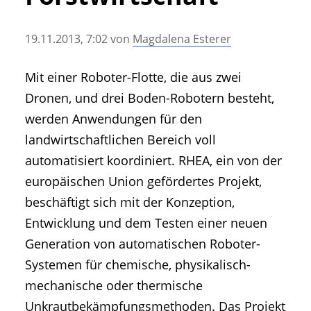
• Geschichte und Geschichten
• Messen und Veranstaltungen
19.11.2013, 7:02
von
Magdalena Esterer
• Mitteilung der Redaktion
• Agritechnica Neuheiten Archiv
Mit einer Roboter-Flotte, die aus zwei
• Artikel nach Hersteller/Marke
Dronen, und drei Boden-Robotern besteht,
werden Anwendungen für den
landwirtschaftlichen Bereich voll
automatisiert koordiniert. RHEA, ein von der
europäischen Union gefördertes Projekt,
beschäftigt sich mit der Konzeption,
Entwicklung und dem Testen einer neuen
Generation von automatischen Roboter-
Systemen für chemische, physikalisch-
mechanische oder thermische
Unkrautbekämpfungsmethoden. Das Projekt