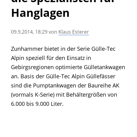
• Geschichte und Geschichten
Hanglagen
• Messen und Veranstaltungen
• Mitteilung der Redaktion
09.9.2014, 18:29
von
Klaus Esterer
• Agritechnica Neuheiten Archiv
• Artikel nach Hersteller/Marke
Zunhammer bietet in der Serie Gülle-Tec
Alpin speziell für den Einsatz in
Gebirgsregionen optimierte Gülletankwagen
an. Basis der Gülle-Tec Alpin Güllefässer
sind die Pumptankwagen der Baureihe AK
(vormals K-Serie) mit Behältergrößen von
6.000 bis 9.000 Liter.