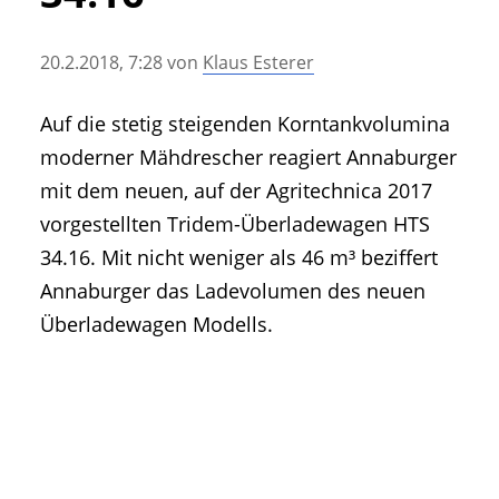
• Geschichte und Geschichten
• Messen und Veranstaltungen
20.2.2018, 7:28
von
Klaus Esterer
• Mitteilung der Redaktion
• Agritechnica Neuheiten Archiv
Auf die stetig steigenden Korntankvolumina
• Artikel nach Hersteller/Marke
moderner Mähdrescher reagiert Annaburger
mit dem neuen, auf der Agritechnica 2017
vorgestellten Tridem-Überladewagen HTS
34.16. Mit nicht weniger als 46 m³ beziffert
Annaburger das Ladevolumen des neuen
Überladewagen Modells.