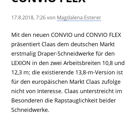
• Geschichte und Geschichten
• Messen und Veranstaltungen
17.8.2018, 7:26
von
Magdalena Esterer
• Mitteilung der Redaktion
• Agritechnica Neuheiten Archiv
Mit den neuen CONVIO und CONVIO FLEX
• Artikel nach Hersteller/Marke
präsentiert Claas dem deutschen Markt
erstmalig Draper-Schneidwerke für den
LEXION in den zwei Arbeitsbreiten 10,8 und
12,3 m; die existierende 13,8-m-Version ist
für den europäischen Markt Claas zufolge
nicht von Interesse. Claas unterstreicht im
Besonderen die Rapstauglichkeit beider
Schneidwerke.