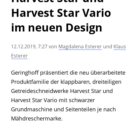
• Geschichte und Geschichten
Harvest Star Vario
• Messen und Veranstaltungen
• Mitteilung der Redaktion
im neuen Design
• Agritechnica Neuheiten Archiv
• Artikel nach Hersteller/Marke
12.12.2019, 7:27
von
Magdalena Esterer
und
Klaus
Esterer
Geringhoff präsentiert die neu überarbeitete
Produktfamilie der klappbaren, dreiteiligen
Getreideschneidwerke Harvest Star und
Harvest Star Vario mit schwarzer
Grundmaschine und Seitenteilen je nach
Mähdreschermarke.