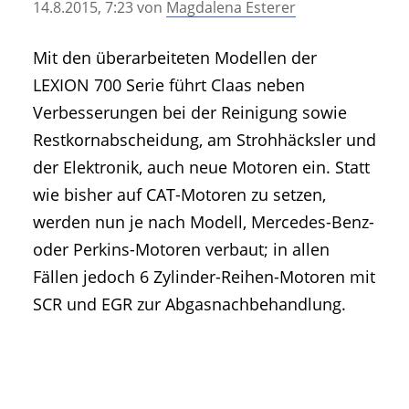
14.8.2015, 7:23
von
Magdalena Esterer
• Geschichte und Geschichten
• Messen und Veranstaltungen
Mit den überarbeiteten Modellen der
• Mitteilung der Redaktion
LEXION 700 Serie führt Claas neben
• Agritechnica Neuheiten Archiv
Verbesserungen bei der Reinigung sowie
• Artikel nach Hersteller/Marke
Restkornabscheidung, am Strohhäcksler und
der Elektronik, auch neue Motoren ein. Statt
wie bisher auf CAT-Motoren zu setzen,
werden nun je nach Modell, Mercedes-Benz-
oder Perkins-Motoren verbaut; in allen
Fällen jedoch 6 Zylinder-Reihen-Motoren mit
SCR und EGR zur Abgasnachbehandlung.