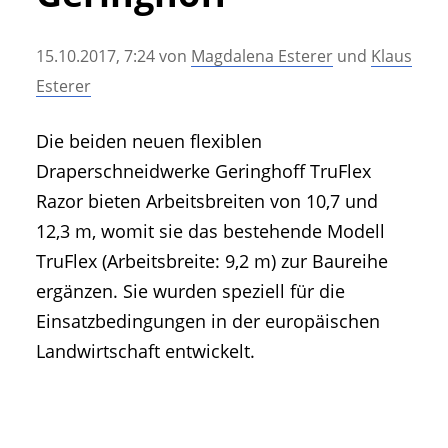
• Geschichte und Geschichten
• Messen und Veranstaltungen
15.10.2017, 7:24
von
Magdalena Esterer
und
Klaus
• Mitteilung der Redaktion
Esterer
• Agritechnica Neuheiten Archiv
• Artikel nach Hersteller/Marke
Die beiden neuen flexiblen
Draperschneidwerke Geringhoff TruFlex
Razor bieten Arbeitsbreiten von 10,7 und
12,3 m, womit sie das bestehende Modell
TruFlex (Arbeitsbreite: 9,2 m) zur Baureihe
ergänzen. Sie wurden speziell für die
Einsatzbedingungen in der europäischen
Landwirtschaft entwickelt.