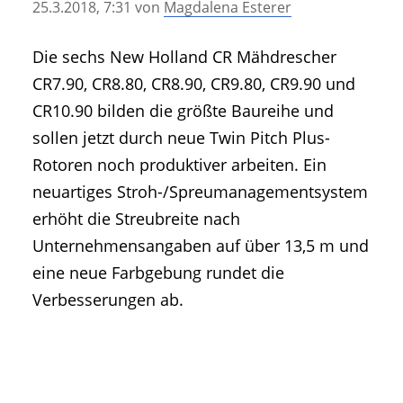
25.3.2018, 7:31
von
Magdalena Esterer
• Geschichte und Geschichten
• Messen und Veranstaltungen
Die sechs New Holland CR Mähdrescher
• Mitteilung der Redaktion
CR7.90, CR8.80, CR8.90, CR9.80, CR9.90 und
• Agritechnica Neuheiten Archiv
CR10.90 bilden die größte Baureihe und
• Artikel nach Hersteller/Marke
sollen jetzt durch neue Twin Pitch Plus-
Rotoren noch produktiver arbeiten. Ein
neuartiges Stroh-/Spreumanagementsystem
erhöht die Streubreite nach
Unternehmensangaben auf über 13,5 m und
eine neue Farbgebung rundet die
Verbesserungen ab.