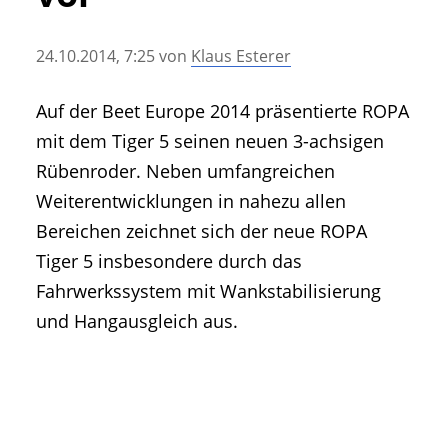
• Geschichte und Geschichten
• Messen und Veranstaltungen
24.10.2014, 7:25
von
Klaus Esterer
• Mitteilung der Redaktion
• Agritechnica Neuheiten Archiv
Auf der Beet Europe 2014 präsentierte ROPA
• Artikel nach Hersteller/Marke
mit dem Tiger 5 seinen neuen 3-achsigen
Rübenroder. Neben umfangreichen
Weiterentwicklungen in nahezu allen
Bereichen zeichnet sich der neue ROPA
Tiger 5 insbesondere durch das
Fahrwerkssystem mit Wankstabilisierung
und Hangausgleich aus.