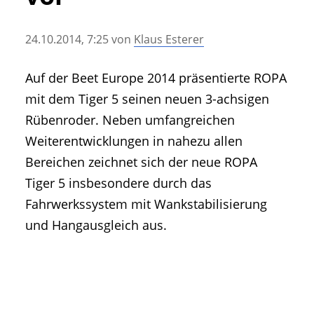
• Geschichte und Geschichten
• Messen und Veranstaltungen
24.10.2014, 7:25
von
Klaus Esterer
• Mitteilung der Redaktion
• Agritechnica Neuheiten Archiv
Auf der Beet Europe 2014 präsentierte ROPA
• Artikel nach Hersteller/Marke
mit dem Tiger 5 seinen neuen 3-achsigen
Rübenroder. Neben umfangreichen
Weiterentwicklungen in nahezu allen
Bereichen zeichnet sich der neue ROPA
Tiger 5 insbesondere durch das
Fahrwerkssystem mit Wankstabilisierung
und Hangausgleich aus.