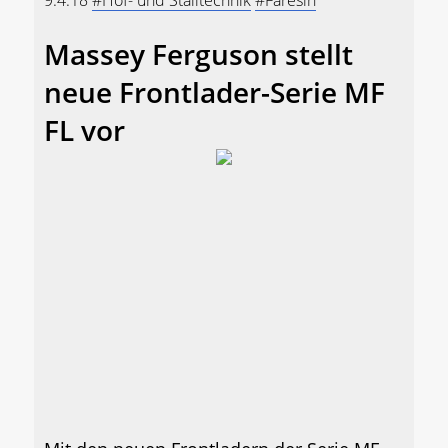
9.4.18
#Hof- und Stalltechnik
#Faresin
Massey Ferguson stellt
neue Frontlader-Serie MF
FL vor