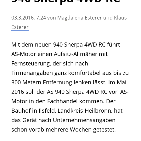
• Geschichte und Geschichten
• Messen und Veranstaltungen
03.3.2016, 7:24
von
Magdalena Esterer
und
Klaus
• Mitteilung der Redaktion
Esterer
• Agritechnica Neuheiten Archiv
• Artikel nach Hersteller/Marke
Mit dem neuen 940 Sherpa 4WD RC führt
AS-Motor einen Aufsitz-Allmäher mit
Fernsteuerung, der sich nach
Firmenangaben ganz komfortabel aus bis zu
300 Metern Entfernung lenken lässt. Im Mai
2016 soll der AS 940 Sherpa 4WD RC von AS-
Motor in den Fachhandel kommen. Der
Bauhof in Ilsfeld, Landkreis Heilbronn, hat
das Gerät nach Unternehmensangaben
schon vorab mehrere Wochen getestet.