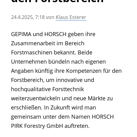
• Geschichte und Geschichten
• Messen und Veranstaltungen
24.4.2025, 7:18
von
Klaus Esterer
• Mitteilung der Redaktion
• Agritechnica Neuheiten Archiv
GEPIMA und HORSCH geben ihre
• Artikel nach Hersteller/Marke
Zusammenarbeit im Bereich
Forstmaschinen bekannt. Beide
Unternehmen bündeln nach eigenen
Angaben künftig ihre Kompetenzen für den
Forstbereich, um innovative und
hochqualitative Forsttechnik
weiterzuentwickeln und neue Märkte zu
erschließen. In Zukunft wird man
gemeinsam unter dem Namen HORSCH
PIRK Forestry GmbH auftreten.