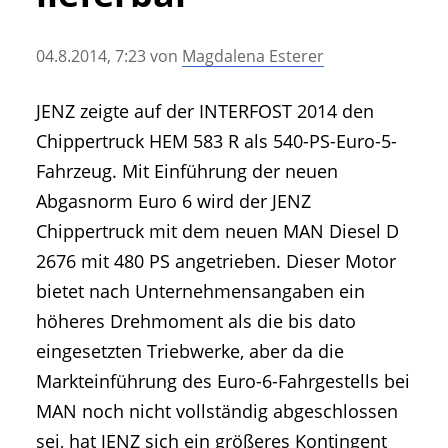
• Geschichte und Geschichten
• Messen und Veranstaltungen
04.8.2014, 7:23
von
Magdalena Esterer
• Mitteilung der Redaktion
• Agritechnica Neuheiten Archiv
JENZ zeigte auf der INTERFOST 2014 den
• Artikel nach Hersteller/Marke
Chippertruck HEM 583 R als 540-PS-Euro-5-
Fahrzeug. Mit Einführung der neuen
Abgasnorm Euro 6 wird der JENZ
Chippertruck mit dem neuen MAN Diesel D
2676 mit 480 PS angetrieben. Dieser Motor
bietet nach Unternehmensangaben ein
höheres Drehmoment als die bis dato
eingesetzten Triebwerke, aber da die
Markteinführung des Euro-6-Fahrgestells bei
MAN noch nicht vollständig abgeschlossen
sei, hat JENZ sich ein größeres Kontingent