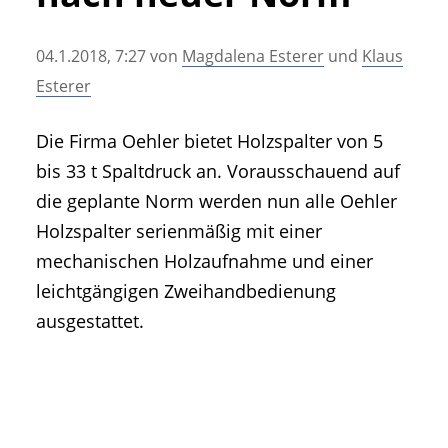
• Geschichte und Geschichten
• Messen und Veranstaltungen
04.1.2018, 7:27
von
Magdalena Esterer
und
Klaus
• Mitteilung der Redaktion
Esterer
• Agritechnica Neuheiten Archiv
• Artikel nach Hersteller/Marke
Die Firma Oehler bietet Holzspalter von 5
bis 33 t Spaltdruck an. Vorausschauend auf
die geplante Norm werden nun alle Oehler
Holzspalter serienmäßig mit einer
mechanischen Holzaufnahme und einer
leichtgängigen Zweihandbedienung
ausgestattet.