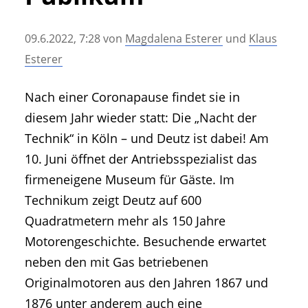
• Geschichte und Geschichten
• Messen und Veranstaltungen
09.6.2022, 7:28
von
Magdalena Esterer
und
Klaus
• Mitteilung der Redaktion
Esterer
• Agritechnica Neuheiten Archiv
• Artikel nach Hersteller/Marke
Nach einer Coronapause findet sie in
diesem Jahr wieder statt: Die „Nacht der
Technik“ in Köln – und Deutz ist dabei! Am
10. Juni öffnet der Antriebsspezialist das
firmeneigene Museum für Gäste. Im
Technikum zeigt Deutz auf 600
Quadratmetern mehr als 150 Jahre
Motorengeschichte. Besuchende erwartet
neben den mit Gas betriebenen
Originalmotoren aus den Jahren 1867 und
1876 unter anderem auch eine