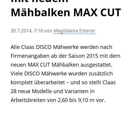
• Geschichte und Geschichten
Mähbalken MAX CUT
• Messen und Veranstaltungen
• Mitteilung der Redaktion
30.7.2014, 7:18
von
Magdalena Esterer
• Agritechnica Neuheiten Archiv
• Artikel nach Hersteller/Marke
Alle Claas DISCO Mähwerke werden nach
Firmenangaben ab der Saison 2015 mit dem
neuen MAX CUT Mähbalken ausgestattet.
Viele DISCO Mähwerke wurden zusätzlich
komplett überarbeitet – und so stellt Claas
28 neue Modelle und Varianten in
Arbeitsbreiten von 2,60 bis 9,10 m vor.