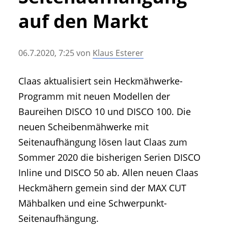
• Geschichte und Geschichten
auf den Markt
• Messen und Veranstaltungen
• Mitteilung der Redaktion
06.7.2020, 7:25
von
Klaus Esterer
• Agritechnica Neuheiten Archiv
• Artikel nach Hersteller/Marke
Claas aktualisiert sein Heckmähwerke-
Programm mit neuen Modellen der
Baureihen DISCO 10 und DISCO 100. Die
neuen Scheibenmähwerke mit
Seitenaufhängung lösen laut Claas zum
Sommer 2020 die bisherigen Serien DISCO
Inline und DISCO 50 ab. Allen neuen Claas
Heckmähern gemein sind der MAX CUT
Mähbalken und eine Schwerpunkt-
Seitenaufhängung.