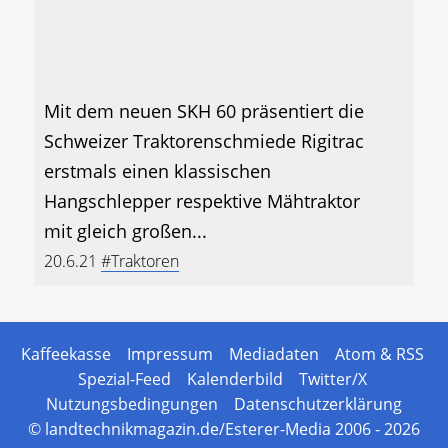
Mit dem neuen SKH 60 präsentiert die
Schweizer Traktorenschmiede Rigitrac
erstmals einen klassischen
Hangschlepper respektive Mähtraktor
mit gleich großen...
20.6.21
#Traktoren
Kaffeekasse
Impressum
Mediadaten
Atom & RSS
Spezial-Feed
Kalenderbild
Twitter/X
Nutzungsbedingungen
Datenschutzerklärung
© landtechnikmagazin.de/Esterer-Media 2006 - 2026