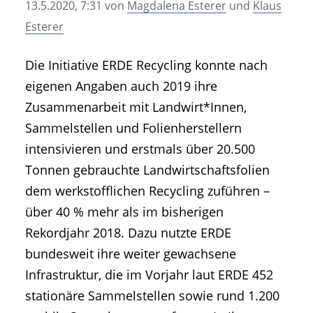
13.5.2020, 7:31
von
Magdalena Esterer
und
Klaus
• Geschichte und Geschichten
Esterer
• Messen und Veranstaltungen
• Mitteilung der Redaktion
Die Initiative ERDE Recycling konnte nach
• Agritechnica Neuheiten Archiv
eigenen Angaben auch 2019 ihre
• Artikel nach Hersteller/Marke
Zusammenarbeit mit Landwirt*Innen,
Sammelstellen und Folienherstellern
intensivieren und erstmals über 20.500
Tonnen gebrauchte Landwirtschaftsfolien
dem werkstofflichen Recycling zuführen –
über 40 % mehr als im bisherigen
Rekordjahr 2018. Dazu nutzte ERDE
bundesweit ihre weiter gewachsene
Infrastruktur, die im Vorjahr laut ERDE 452
stationäre Sammelstellen sowie rund 1.200