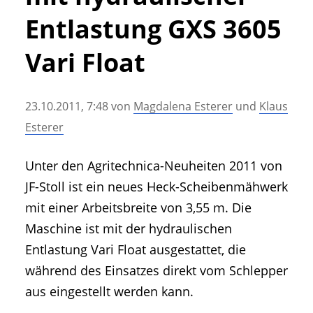
• Geschichte und Geschichten
Entlastung GXS 3605
• Messen und Veranstaltungen
• Mitteilung der Redaktion
Vari Float
• Agritechnica Neuheiten Archiv
• Artikel nach Hersteller/Marke
23.10.2011, 7:48
von
Magdalena Esterer
und
Klaus
Esterer
Unter den Agritechnica-Neuheiten 2011 von
JF-Stoll ist ein neues Heck-Scheibenmähwerk
mit einer Arbeitsbreite von 3,55 m. Die
Maschine ist mit der hydraulischen
Entlastung Vari Float ausgestattet, die
während des Einsatzes direkt vom Schlepper
aus eingestellt werden kann.