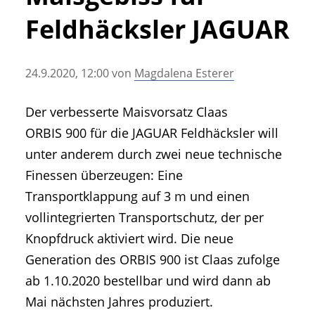
• Geschichte und Geschichten
Feldhäcksler JAGUAR
• Messen und Veranstaltungen
• Mitteilung der Redaktion
24.9.2020, 12:00
von
Magdalena Esterer
• Agritechnica Neuheiten Archiv
• Artikel nach Hersteller/Marke
Der verbesserte Maisvorsatz Claas
ORBIS 900 für die JAGUAR Feldhäcksler will
unter anderem durch zwei neue technische
Finessen überzeugen: Eine
Transportklappung auf 3 m und einen
vollintegrierten Transportschutz, der per
Knopfdruck aktiviert wird. Die neue
Generation des ORBIS 900 ist Claas zufolge
ab 1.10.2020 bestellbar und wird dann ab
Mai nächsten Jahres produziert.