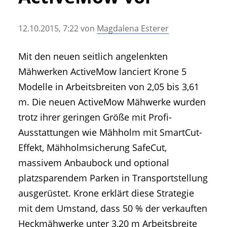
• Geschichte und Geschichten
• Messen und Veranstaltungen
12.10.2015, 7:22
von
Magdalena Esterer
• Mitteilung der Redaktion
• Agritechnica Neuheiten Archiv
Mit den neuen seitlich angelenkten
• Artikel nach Hersteller/Marke
Mähwerken ActiveMow lanciert Krone 5
Modelle in Arbeitsbreiten von 2,05 bis 3,61
m. Die neuen ActiveMow Mähwerke wurden
trotz ihrer geringen Größe mit Profi-
Ausstattungen wie Mähholm mit SmartCut-
Effekt, Mähholmsicherung SafeCut,
massivem Anbaubock und optional
platzsparendem Parken in Transportstellung
ausgerüstet. Krone erklärt diese Strategie
mit dem Umstand, dass 50 % der verkauften
Heckmähwerke unter 3,20 m Arbeitsbreite