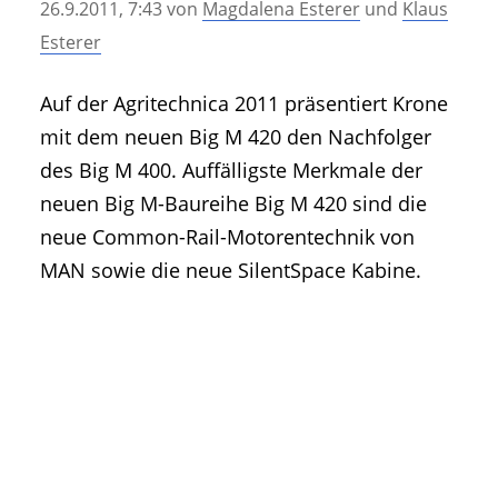
26.9.2011, 7:43
von
Magdalena Esterer
und
Klaus
• Geschichte und Geschichten
Esterer
• Messen und Veranstaltungen
• Mitteilung der Redaktion
Auf der Agritechnica 2011 präsentiert Krone
• Agritechnica Neuheiten Archiv
mit dem neuen Big M 420 den Nachfolger
• Artikel nach Hersteller/Marke
des Big M 400. Auffälligste Merkmale der
neuen Big M-Baureihe Big M 420 sind die
neue Common-Rail-Motorentechnik von
MAN sowie die neue SilentSpace Kabine.