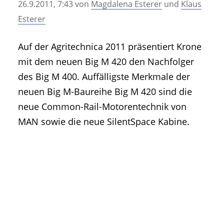
26.9.2011, 7:43
von
Magdalena Esterer
und
Klaus
• Geschichte und Geschichten
Esterer
• Messen und Veranstaltungen
• Mitteilung der Redaktion
Auf der Agritechnica 2011 präsentiert Krone
• Agritechnica Neuheiten Archiv
mit dem neuen Big M 420 den Nachfolger
• Artikel nach Hersteller/Marke
des Big M 400. Auffälligste Merkmale der
neuen Big M-Baureihe Big M 420 sind die
neue Common-Rail-Motorentechnik von
MAN sowie die neue SilentSpace Kabine.