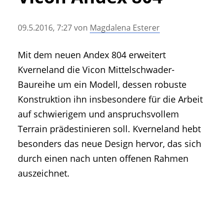
• Geschichte und Geschichten
• Messen und Veranstaltungen
09.5.2016, 7:27
von
Magdalena Esterer
• Mitteilung der Redaktion
• Agritechnica Neuheiten Archiv
Mit dem neuen Andex 804 erweitert
• Artikel nach Hersteller/Marke
Kverneland die Vicon Mittelschwader-
Baureihe um ein Modell, dessen robuste
Konstruktion ihn insbesondere für die Arbeit
auf schwierigem und anspruchsvollem
Terrain prädestinieren soll. Kverneland hebt
besonders das neue Design hervor, das sich
durch einen nach unten offenen Rahmen
auszeichnet.