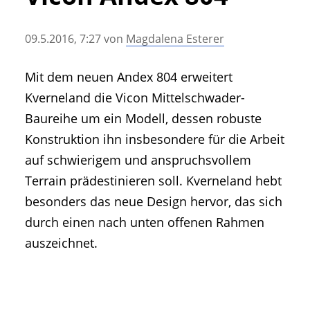
• Geschichte und Geschichten
• Messen und Veranstaltungen
09.5.2016, 7:27
von
Magdalena Esterer
• Mitteilung der Redaktion
• Agritechnica Neuheiten Archiv
Mit dem neuen Andex 804 erweitert
• Artikel nach Hersteller/Marke
Kverneland die Vicon Mittelschwader-
Baureihe um ein Modell, dessen robuste
Konstruktion ihn insbesondere für die Arbeit
auf schwierigem und anspruchsvollem
Terrain prädestinieren soll. Kverneland hebt
besonders das neue Design hervor, das sich
durch einen nach unten offenen Rahmen
auszeichnet.