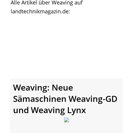
Alle Artikel über Weaving auf
• Geschichte und Geschichten
landtechnikmagazin.de:
• Messen und Veranstaltungen
• Mitteilung der Redaktion
• Agritechnica Neuheiten Archiv
• Artikel nach Hersteller/Marke
Weaving: Neue
Sämaschinen Weaving-GD
und Weaving Lynx