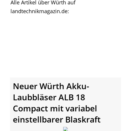
Alle Artikel über Würth auf
• Geschichte und Geschichten
landtechnikmagazin.de:
• Messen und Veranstaltungen
• Mitteilung der Redaktion
• Agritechnica Neuheiten Archiv
• Artikel nach Hersteller/Marke
Neuer Würth Akku-
Laubbläser ALB 18
Compact mit variabel
einstellbarer Blaskraft